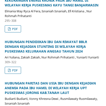
KEKURANGAN ENERGI KRONIK PADA IBU HAMIL DI
WILAYAH KERJA PUSKESMAS KAYU TANGI BANJARMASIN
Elmania May Ryca Al Fera, Isnaniah Isnaniah, Efi Kristiana , Nur
Rohmah Prihatanti
295–308
PDF
HUBUNGAN PENDIDIKAN IBU DAN RIWAYAT BBLR
DENGAN KEJADIAN STUNTING DI WILAYAH KERJA
PUSKESMAS KELURAHAN ANGSAU TAHUN 2024
Ari Yuliana, Zakiah Zakiah, Nur Rohmah Prihatanti , Yuniarti Yuniarti
309–322
PDF
HUBUNGAN PARITAS DAN USIA IBU DENGAN KEJADIAN
ANEMIA PADA IBU HAMIL DI WILAYAH KERJA UPT
PUSKESMAS JORONG KAB.TANAH LAUT
Budiarti Budiarti, Vonny Khresna Dewi , Rusmilawaty Rusmilawaty,
Isnaniah Isnaniah