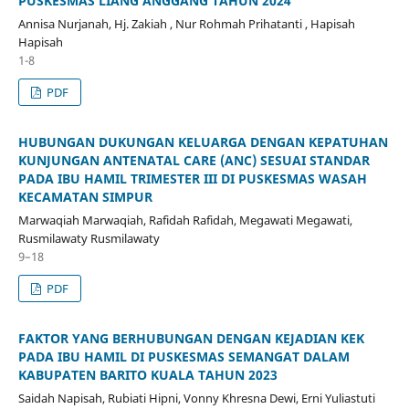
PUSKESMAS LIANG ANGGANG TAHUN 2024
Annisa Nurjanah, Hj. Zakiah , Nur Rohmah Prihatanti , Hapisah
Hapisah
1-8
PDF
HUBUNGAN DUKUNGAN KELUARGA DENGAN KEPATUHAN
KUNJUNGAN ANTENATAL CARE (ANC) SESUAI STANDAR
PADA IBU HAMIL TRIMESTER III DI PUSKESMAS WASAH
KECAMATAN SIMPUR
Marwaqiah Marwaqiah, Rafidah Rafidah, Megawati Megawati,
Rusmilawaty Rusmilawaty
9–18
PDF
FAKTOR YANG BERHUBUNGAN DENGAN KEJADIAN KEK
PADA IBU HAMIL DI PUSKESMAS SEMANGAT DALAM
KABUPATEN BARITO KUALA TAHUN 2023
Saidah Napisah, Rubiati Hipni, Vonny Khresna Dewi, Erni Yuliastuti