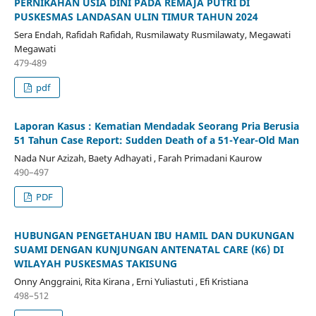
PERNIKAHAN USIA DINI PADA REMAJA PUTRI DI
PUSKESMAS LANDASAN ULIN TIMUR TAHUN 2024
Sera Endah, Rafidah Rafidah, Rusmilawaty Rusmilawaty, Megawati
Megawati
479-489
pdf
Laporan Kasus : Kematian Mendadak Seorang Pria Berusia
51 Tahun Case Report: Sudden Death of a 51-Year-Old Man
Nada Nur Azizah, Baety Adhayati , Farah Primadani Kaurow
490–497
PDF
HUBUNGAN PENGETAHUAN IBU HAMIL DAN DUKUNGAN
SUAMI DENGAN KUNJUNGAN ANTENATAL CARE (K6) DI
WILAYAH PUSKESMAS TAKISUNG
Onny Anggraini, Rita Kirana , Erni Yuliastuti , Efi Kristiana
498–512