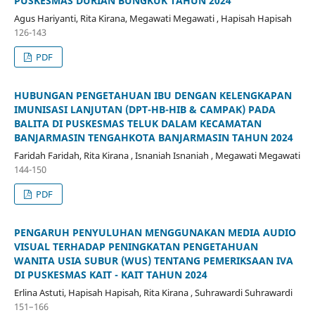
PUSKESMAS DURIAN BUNGKUK TAHUN 2024
Agus Hariyanti, Rita Kirana, Megawati Megawati , Hapisah Hapisah
126-143
PDF
HUBUNGAN PENGETAHUAN IBU DENGAN KELENGKAPAN
IMUNISASI LANJUTAN (DPT-HB-HIB & CAMPAK) PADA
BALITA DI PUSKESMAS TELUK DALAM KECAMATAN
BANJARMASIN TENGAHKOTA BANJARMASIN TAHUN 2024
Faridah Faridah, Rita Kirana , Isnaniah Isnaniah , Megawati Megawati
144-150
PDF
PENGARUH PENYULUHAN MENGGUNAKAN MEDIA AUDIO
VISUAL TERHADAP PENINGKATAN PENGETAHUAN
WANITA USIA SUBUR (WUS) TENTANG PEMERIKSAAN IVA
DI PUSKESMAS KAIT - KAIT TAHUN 2024
Erlina Astuti, Hapisah Hapisah, Rita Kirana , Suhrawardi Suhrawardi
151–166