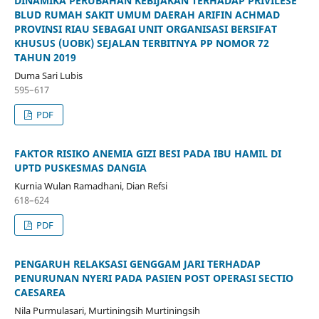
DINAMIKA PERUBAHAN KEBIJAKAN TERHADAP PRIVILESE
BLUD RUMAH SAKIT UMUM DAERAH ARIFIN ACHMAD
PROVINSI RIAU SEBAGAI UNIT ORGANISASI BERSIFAT
KHUSUS (UOBK) SEJALAN TERBITNYA PP NOMOR 72
TAHUN 2019
Duma Sari Lubis
595–617
PDF
FAKTOR RISIKO ANEMIA GIZI BESI PADA IBU HAMIL DI
UPTD PUSKESMAS DANGIA
Kurnia Wulan Ramadhani, Dian Refsi
618–624
PDF
PENGARUH RELAKSASI GENGGAM JARI TERHADAP
PENURUNAN NYERI PADA PASIEN POST OPERASI SECTIO
CAESAREA
Nila Purmulasari, Murtiningsih Murtiningsih