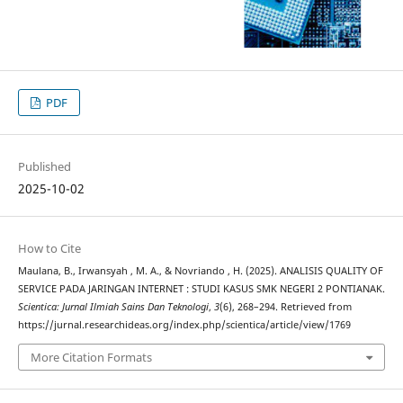
PDF
Published
2025-10-02
How to Cite
Maulana, B., Irwansyah , M. A., & Novriando , H. (2025). ANALISIS QUALITY OF
SERVICE PADA JARINGAN INTERNET : STUDI KASUS SMK NEGERI 2 PONTIANAK.
Scientica: Jurnal Ilmiah Sains Dan Teknologi
,
3
(6), 268–294. Retrieved from
https://jurnal.researchideas.org/index.php/scientica/article/view/1769
More Citation Formats