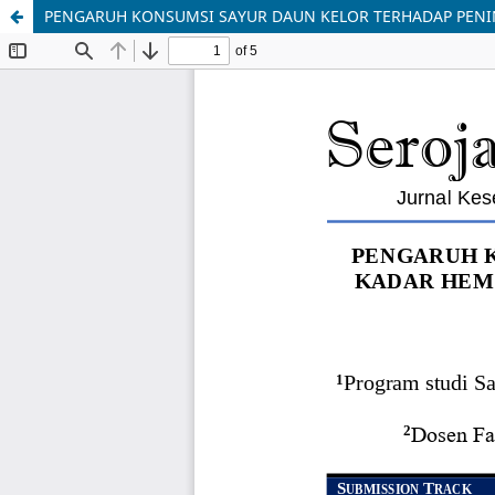
PENGARUH KONSUMSI SAYUR DAUN KELOR TERHADAP PENI