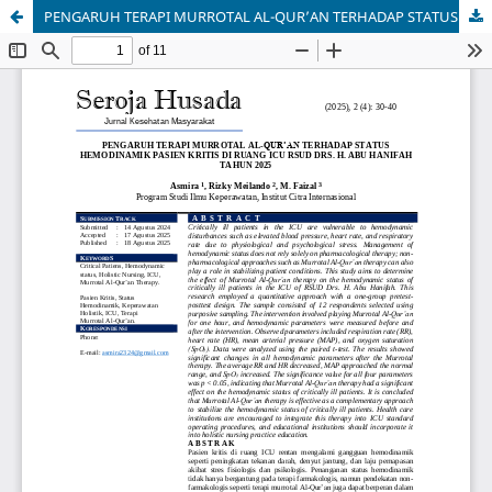
PENGARUH TERAPI MURROTAL AL-QUR’AN TERHADAP STATUS HEMODINAMIK PASIEN KRITIS DI RUANG ICU RSUD DRS. H. ABU HANIFAH TAHUN 2025