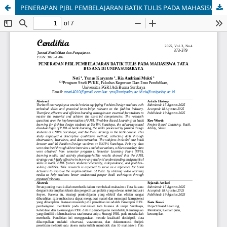
PENERAPAN PJBL PEMBELAJARAN BATIK TULIS PADA MAHASISWA TATA BUSANA DI UNIPA SURABAYA