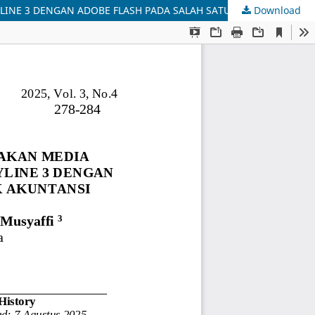
Download
PERBEDAAN MINAT BELAJAR SISWA ANTARA MENGGUNAKAN MEDIA PEMBELAJARAN INTERAKTIF BERBASIS ARTICULATE STORYLINE 3 DENGAN ADOBE FLASH PADA SALAH SATU MATA PELAJARAN SMK AKUNTANSI