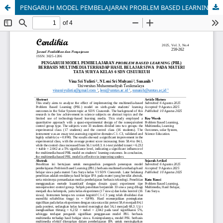
PENGARUH MODEL PEMBELAJARAN PROBLEM BASED LEARNING (PBL) BERBASIS MULTIMEDIA TERHADAP HASIL BELAJAR SIWA PADA MATERI TATA SURYA KELAS 6 SDN CISEUREUH