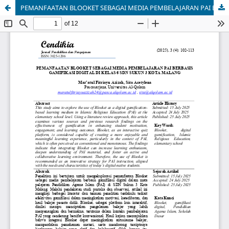
PEMANFAATAN BLOOKET SEBAGAI MEDIA PEMBELAJARAN PAI BERBASIS GAMIFIKASI DIGITAL DI KELAS 6 SDN SUKUN 3 KOTA MALANG