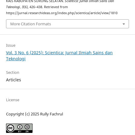
KAIS KABUPATEN SORONG SELATAN.
Scientica: Jurnal Ilmiah Sains Dan
Teknologi
,
3
(6), 426–438. Retrieved from
https://jurnal.researchideas.org/index.php/scientica/article/view/1810
More Citation Formats
Issue
Vol. 3 No. 6 (2025): Scientica: Jurnal Ilmiah Sains dan
Teknologi
Section
Articles
License
Copyright (c) 2025 Rully Fachrul