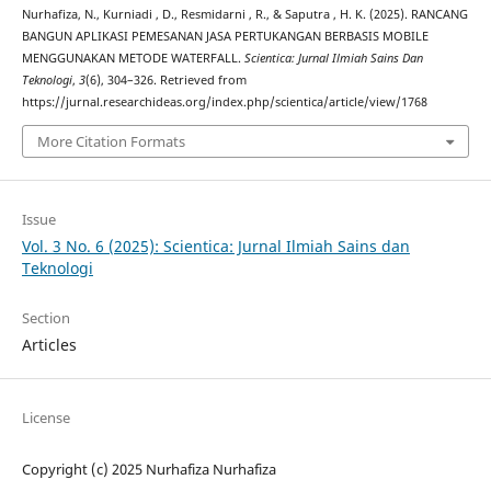
Nurhafiza, N., Kurniadi , D., Resmidarni , R., & Saputra , H. K. (2025). RANCANG
BANGUN APLIKASI PEMESANAN JASA PERTUKANGAN BERBASIS MOBILE
MENGGUNAKAN METODE WATERFALL.
Scientica: Jurnal Ilmiah Sains Dan
Teknologi
,
3
(6), 304–326. Retrieved from
https://jurnal.researchideas.org/index.php/scientica/article/view/1768
More Citation Formats
Issue
Vol. 3 No. 6 (2025): Scientica: Jurnal Ilmiah Sains dan
Teknologi
Section
Articles
License
Copyright (c) 2025 Nurhafiza Nurhafiza