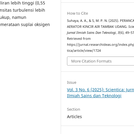
ran lebih tinggi (0,55
sitas turbulensi lebih
How to Cite
r cukup, namun
Suhaya, A. A., & S, M. P. N. (2025). PERA
emerataan suplai oksigen
AERATOR KINCIR AIR TAMBAK UDANG.
Scie
Jurnal Ilmiah Sains Dan Teknologi
,
3
(6), 49–57
Retrieved from
https://jurnal.researchideas.org/index.ph
tica/article/view/1724
More Citation Formats
Issue
Vol. 3 No. 6 (2025): Scientica: Jur
Ilmiah Sains dan Teknologi
Section
Articles