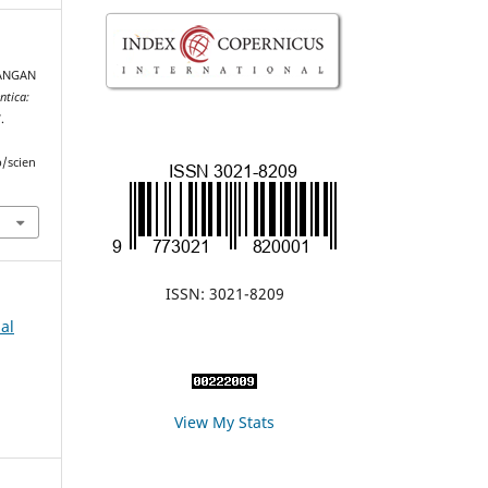
NCANGAN
ntica:
.
p/scien
ISSN: 3021-8209
nal
View My Stats