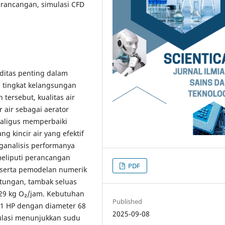
perancangan, simulasi CFD
ditas penting dalam
 tingkat kelangsungan
tersebut, kualitas air
 air sebagai aerator
kaligus memperbaiki
ng kincir air yang efektif
analisis performanya
eliputi perancangan
PDF
, serta pemodelan numerik
tungan, tambak seluas
29 kg O₂/jam. Kebutuhan
Published
a 1 HP dengan diameter 68
2025-09-08
mulasi menunjukkan sudu