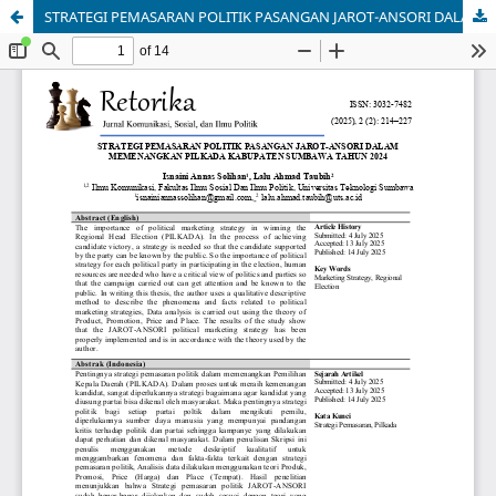
STRATEGI PEMASARAN POLITIK PASANGAN JAROT-ANSORI DALAM MEMENANGKAN PILKADA KABUPATEN SUMBAWA TAHUN 2024