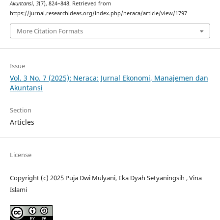
Akuntansi
,
3
(7), 824–848. Retrieved from
https://jurnal.researchideas.org/index.php/neraca/article/view/1797
More Citation Formats
Issue
Vol. 3 No. 7 (2025): Neraca: Jurnal Ekonomi, Manajemen dan
Akuntansi
Section
Articles
License
Copyright (c) 2025 Puja Dwi Mulyani, Eka Dyah Setyaningsih , Vina
Islami