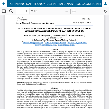
XI JINPING DAN TEKNOKRASI PERTAHANAN TIONGKOK: PEMBELAJARAN UNTUK INTEGRASI RISET, INDUSTRI DAN SDM UNGGUL TNI