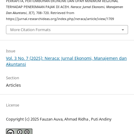
PERKAPITA, PERTUMBUHAN EKONOMI DAN UPAH MINIMUM REGIONAL
TERHADAP PENERIMAAN PAJAK DI ACEH.
Neraca: Jurnal Ekonomi, Manajemen
Dan Akuntansi
,
3
(7), 708–720. Retrieved from
https://jurnal.researchideas.org/index.php/neraca/article/view/1709
More Citation Formats
Issue
Vol. 3 No. 7 (2025): Neraca: Jurnal Ekonomi, Manajemen dan
Akuntansi
Section
Articles
License
Copyright (c) 2025 Fauzan Auva, Ahmad Ridha , Puti Andiny