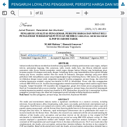
PENGARUH LOYALITAS PENGGEMAR, PERSEPSI HARGA DAN MINAT BELI PENGGEMAR TERHADAP KEPUTUSUAN MEMBELI ORIGINAL MERCHANDISE K-POP DI JABODETABEK