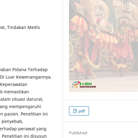
at, Tindakan Medis
awaban Pidana Terhadap
 Di Luar Kewenangannya.
 Keperawatan
uk memastikan
alam situasi darurat,
 yang mempengaruhi
pdf
 pasien. Penelitian ini
r penyebab,
erhadap perawat yang
Published
enelitian ini disusun