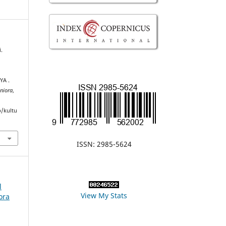
i.
A .
niora
,
p/kultu
ISSN: 2985-5624
l
View My Stats
ora