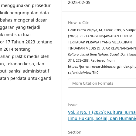
2025-02-05
n menggunakan prosedur
eknik pengumpulan data
mbahas mengenai dasar
How to Cite
garan yang terjadi
Galih Putra Wijaya, M. Catur Rizki, & Sudja’
k medis di luar
(2025). PERTANGGUNGJAWABAN HUKUM
 17 Tahun 2023 tentang
TERHADAP PERAWAT YANG MELAKUKAN
TINDAKAN MEDIS DI LUAR KEWENANGANNY
n 2014 tentang
Kultura: Jurnal Ilmu Hukum, Sosial, Dan Huma
ahan praktik medis oleh
3
(1), 272–288. Retrieved from
an, tekanan kerja, dan
https://jurnal.researchideas.org/index.ph
i sanksi administratif
ra/article/view/540
gatan perdata untuk ganti
More Citation Formats
Issue
Vol. 3 No. 1 (2025): Kultura: Jurna
Ilmu Hukum, Sosial, dan Humani
Section