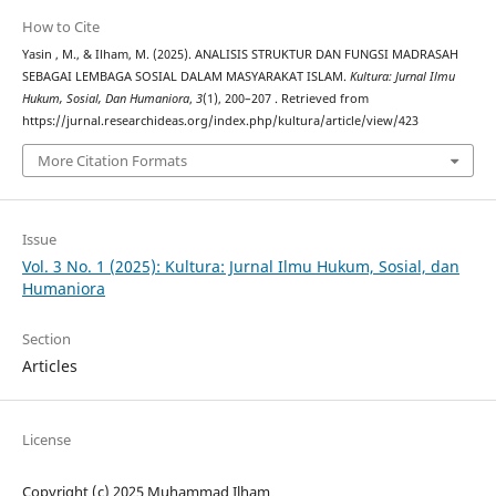
How to Cite
Yasin , M., & Ilham, M. (2025). ANALISIS STRUKTUR DAN FUNGSI MADRASAH
SEBAGAI LEMBAGA SOSIAL DALAM MASYARAKAT ISLAM.
Kultura: Jurnal Ilmu
Hukum, Sosial, Dan Humaniora
,
3
(1), 200–207 . Retrieved from
https://jurnal.researchideas.org/index.php/kultura/article/view/423
More Citation Formats
Issue
Vol. 3 No. 1 (2025): Kultura: Jurnal Ilmu Hukum, Sosial, dan
Humaniora
Section
Articles
License
Copyright (c) 2025 Muhammad Ilham