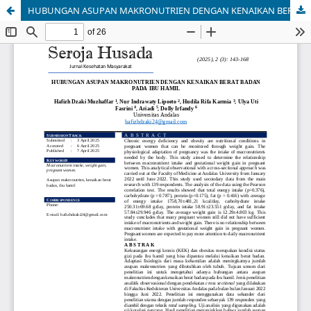
HUBUNGAN ASUPAN MAKRONUTRIEN DENGAN KENAIKAN BERAT BADAN PADA IBU HAMIL