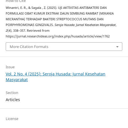
How to Cite
Winantri, E. R., & Sagala , Z. (2025). UJI AKTIVITAS ANTIBAKTERI DAN
FORMULASI OBAT KUMUR EKSTRAK DAUN SEMBUNG RAMBAT (MIKANIA
MICRANTHA) TERHADAP BAKTERI STREPTOCOCCUS MUTANS DAN
PORPHYROMONAS GINGIVALIS.
Seroja Husada: Jurnal Kesehatan Masyarakat
,
2
(4), 338–357. Retrieved from
https://jurnal.researchideas.org/index.php/husada/article/view/1762
More Citation Formats
Issue
Vol. 2 No. 4 (2025): Seroja Husada: Jurnal Kesehatan
Masyarakat
Section
Articles
License