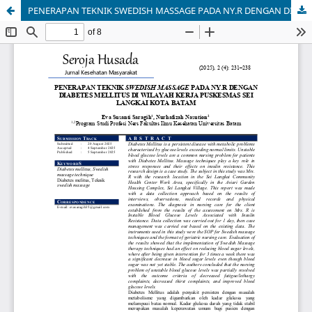
PENERAPAN TEKNIK SWEDISH MASSAGE PADA NY.R DENGAN DIABETES MELLITUS DI WILAYAH KERJA PUSKESMAS SEI LANGKAI KOTA BATAM