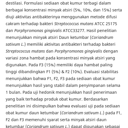
destilasi. Formulasi sediaan obat kumur terbagi dalam
berbagai konsentrasi minyak atsiri (5%, 10%, dan 15%) serta
diuji aktivitas antibakterinya menggunakan metode difusi
cakram terhadap bakteri
Streptococcus mutans
ATCC 25175
dan
Porphyromonas gingivalis
ATCC33277. Hasil penelitian
menunjukkan minyak atsiri Daun ketumbar (
Coriandrum
sativum L
.) memiliki aktivitas antibakteri terhadap bakteri
Streptococcus mutans
dan
Porphyromonas gingivalis
dengan
variasi zona hambat pada konsentrasi minyak atsiri yang
digunakan. Pada F3 (15%) memiliki daya hambat paling
tinggi dibandingkan F1 (5%) & F2 (10%). Evaluasi stabilitas
menunjukkan bahwa F1, F2, F3 pada sediaan obat kumur
menunjukkan hasil yang stabil dalam penyimpanan selama
1 bulan. Pada uji hedonik menunjukkan hasil penerimaan
yang baik terhadap produk obat kumur. Berdasarkan
penelitian ini disimpulkan bahwa evaluasi uji pada sediaan
obat kumur daun ketumbar (
Coriandrum sativum L
.) pada F1,
F2 dan F3 memenuhi syarat serta minyak atsiri daun
ketumbar (
Coriandrum sativum L
.) dapat digunakan sebagai