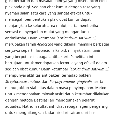
gusi berdarah dan masalah lainnya yang disebabkan oleh
plak pada gigi. Sediaan obat kumur dengan rasa yang
nyaman salah satu cara yang sangat efektif untuk
mencegah pembentukan plak, obat kumur dapat
menjangkau ke seluruh area mulut, serta memberika
sensasi menyegarkan mulut yang mengandung
antimikroba. Daun ketumbar (
Coriandrum sativum L
.)
merupakan famili
Apiacecae
yang dikenal memiliki berbagai
senyawa seperti flavonoid, alkaloid, minyak atsiri, tanin
yang berpotensi sebagai antibakteri. Penelitian ini
bertujuan untuk mendapatkan formula yang efektif dalam
sediaan obat kumur Daun ketumbar (
Coriandrum sativum L
.)
mempunyai aktifitas antibakteri terhadap bakteri
Streptococcus mutans
dan
Porphyromonas gingivalis
, serta
menunjukkan stabilitas dalam masa penyimpanan. Metode
untuk mendapatkan minyak atsiri daun ketumbar dilakukan
dengan metode Destilasi air menggunakan pelarut
aquades. Natrium sulfat anhidrat sebagai agen pengering
untuk menghilangkan kadar air dari cairan dari hasil