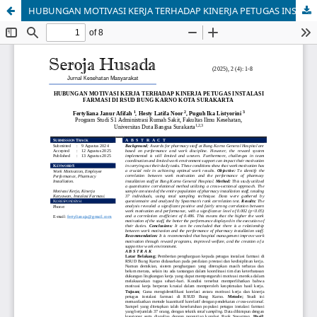
HUBUNGAN MOTIVASI KERJA TERHADAP KINERJA PETUGAS INSTALASI FARMASI DI RSUD BUNG KARNO KOTA SURAKARTA