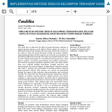
IMPLEMENTASI METODE DISKUSI KELOMPOK TERHADAP HASIL BELAJAR SISWA TENTANG SEJARAH ISLAM DI SMA BUDI UTOMO PERAK JOMBANG